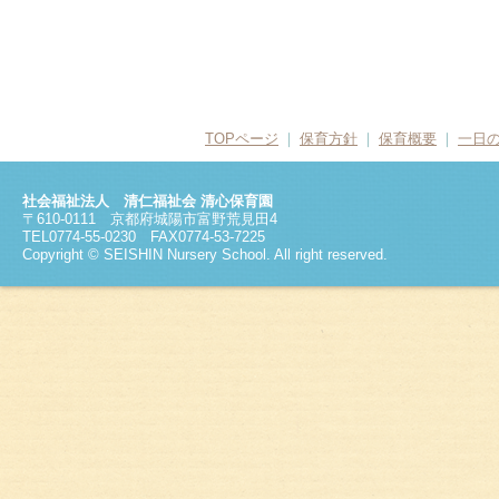
TOPページ
❘
保育方針
❘
保育概要
❘
一日
社会福祉法人 清仁福祉会 清心保育園
〒610-0111 京都府城陽市富野荒見田4
TEL0774-55-0230 FAX0774-53-7225
Copyright © SEISHIN Nursery School. All right reserved.