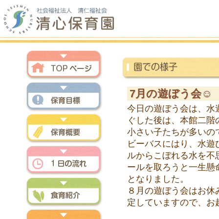
トップページ
7月の遊ぼう会☺
今日の遊ぼう会は、水
保育方針
ぐした後は、本館二階
小さい子たちが多いの
ビーバスにはり、水遊
保育概要
ルからこぼれる水を不
ールを取ろうと一生懸
となりました。
一日の流れ
８月の遊ぼう会はお休
定していますので、お
食育