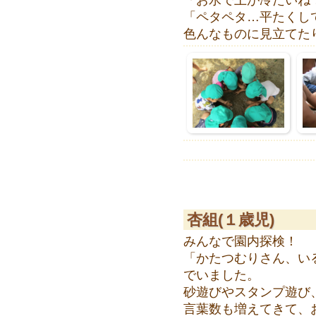
「お水で土が冷たいね
「ペタペタ…平たくし
色んなものに見立てたり、
杏組(１歳児)
みんなで園内探検！
「かたつむりさん、い
でいました。
砂遊びやスタンプ遊び
言葉数も増えてきて、