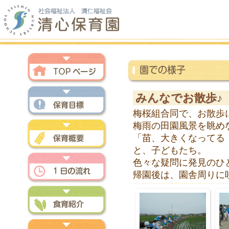
トップページ
みんなでお散歩♪
梅桜組合同で、お散歩
保育方針
梅雨の田園風景を眺め
「苗、大きくなってる
と、子どもたち。
保育概要
色々な疑問に発見のひ
帰園後は、園舎周りに
一日の流れ
食育