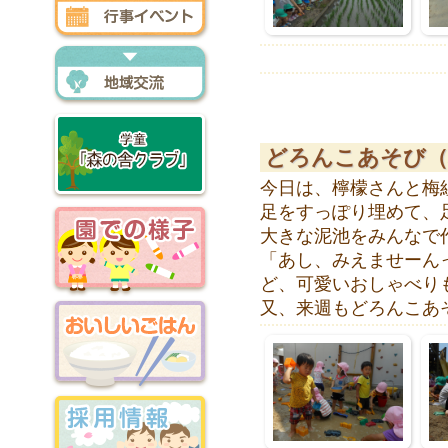
行事イベント
地域交流
どろんこあそび（
今日は、檸檬さんと梅
森の舎クラブ
足をすっぽり埋めて、足
大きな泥池をみんなで
「あし、みえませーん
ど、可愛いおしゃべり
園での様子
又、来週もどろんこあそ
おいしいごはん