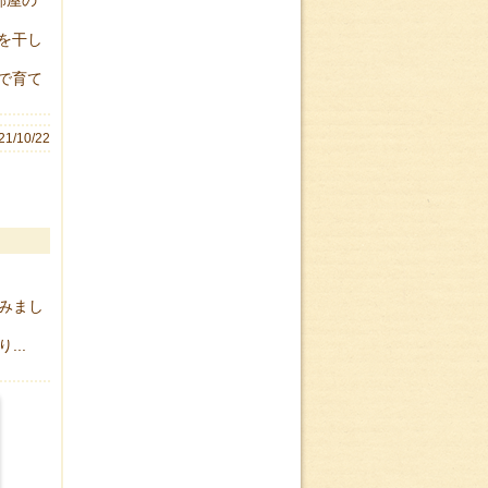
部屋の
を干し
で育て
21/10/22
みまし
..