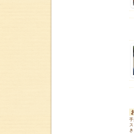
手
ス
き