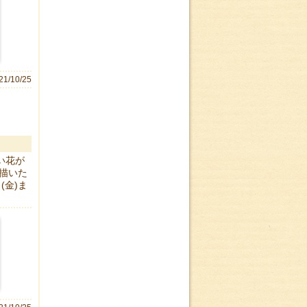
21/10/25
い花が
描いた
(金)ま