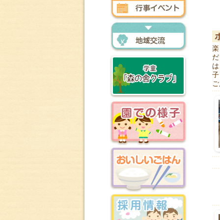
行事イベント
楽
地域交流
だ
は
子
ご
森の舎クラブ
園での様子
おいしいごはん