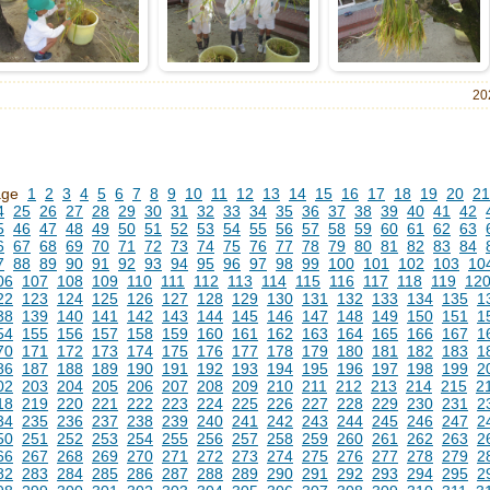
20
age
1
2
3
4
5
6
7
8
9
10
11
12
13
14
15
16
17
18
19
20
21
4
25
26
27
28
29
30
31
32
33
34
35
36
37
38
39
40
41
42
5
46
47
48
49
50
51
52
53
54
55
56
57
58
59
60
61
62
63
6
67
68
69
70
71
72
73
74
75
76
77
78
79
80
81
82
83
84
7
88
89
90
91
92
93
94
95
96
97
98
99
100
101
102
103
10
06
107
108
109
110
111
112
113
114
115
116
117
118
119
12
22
123
124
125
126
127
128
129
130
131
132
133
134
135
1
38
139
140
141
142
143
144
145
146
147
148
149
150
151
1
54
155
156
157
158
159
160
161
162
163
164
165
166
167
1
70
171
172
173
174
175
176
177
178
179
180
181
182
183
1
86
187
188
189
190
191
192
193
194
195
196
197
198
199
2
02
203
204
205
206
207
208
209
210
211
212
213
214
215
2
18
219
220
221
222
223
224
225
226
227
228
229
230
231
2
34
235
236
237
238
239
240
241
242
243
244
245
246
247
2
50
251
252
253
254
255
256
257
258
259
260
261
262
263
2
66
267
268
269
270
271
272
273
274
275
276
277
278
279
2
82
283
284
285
286
287
288
289
290
291
292
293
294
295
2