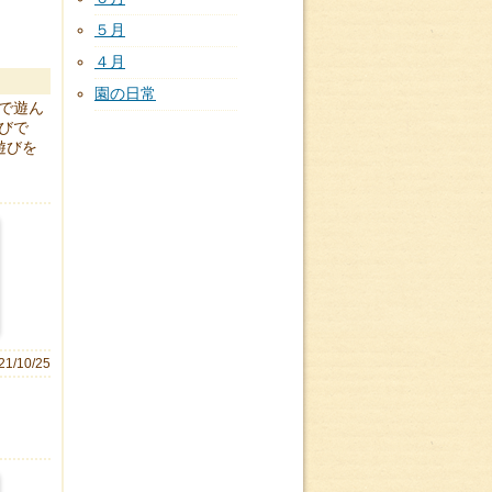
５月
４月
園の日常
で遊ん
びで
遊びを
21/10/25