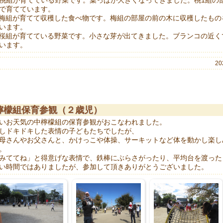
桃組が育てている野菜です。葉っぱが大きくなってきました。桃1組の
で育てています。
梅組が育てて収穫した食べ物です。梅組の部屋の前の木に収穫したもの
います。
桜組が育てている野菜です。小さな芽が出てきました。ブランコの近く
います。
20
檸檬組保育参観（２歳児）
いお天気の中檸檬組の保育参観がおこなわれました。
しドキドキした表情の子どもたちでしたが、
母さんやお父さんと、かけっこや体操、サーキットなど体を動かし楽し
。
みててね」と得意げな表情で、鉄棒にぶらさがったり、平均台を渡ったり.
い時間ではありましたが、参加して頂きありがとうございました。