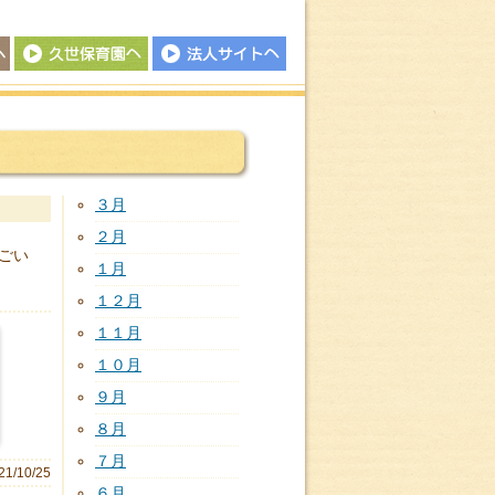
久世保育園
法人サイトへ
３月
２月
ごい
１月
１２月
１１月
１０月
９月
８月
７月
21/10/25
６月