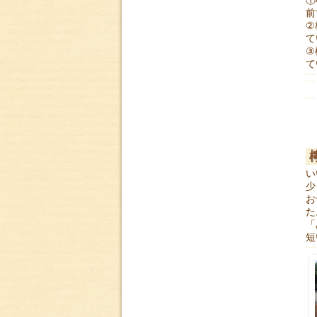
①
前
②
て
③
て
い
少
お
た
「
短