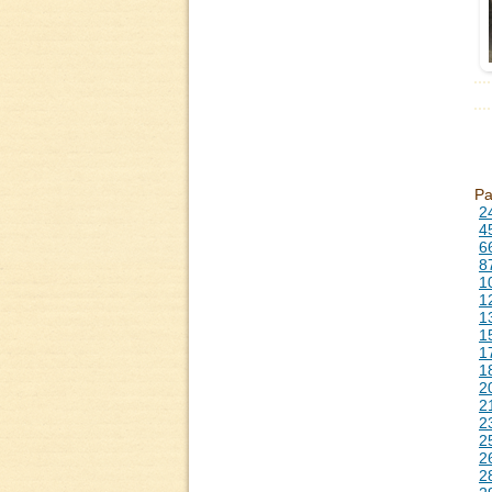
P
2
4
6
8
1
1
1
1
1
1
2
2
2
2
2
2