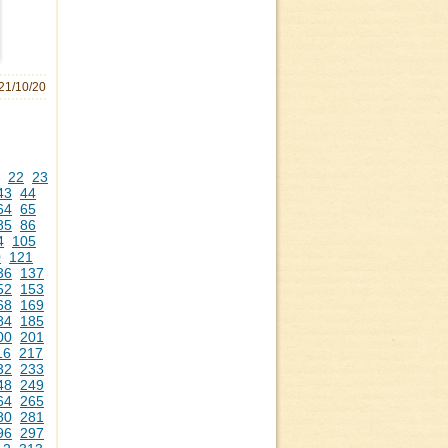
21/10/20
22
23
43
44
64
65
85
86
4
105
0
121
36
137
52
153
68
169
84
185
00
201
16
217
32
233
48
249
64
265
80
281
96
297