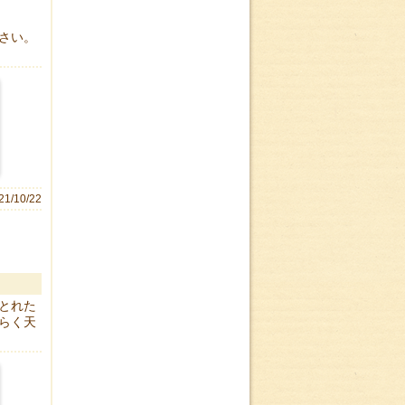
さい。
21/10/22
とれた
らく天