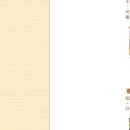
そ
「
可
展
稲
～
日