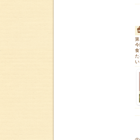
第
今
食
た
い