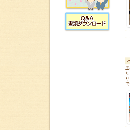
採用情報
書類ダウンロード
玉
た
り
で