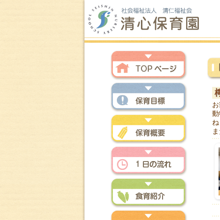
トップページ
お
動
保育方針
ね
ま
保育概要
一日の流れ
食育