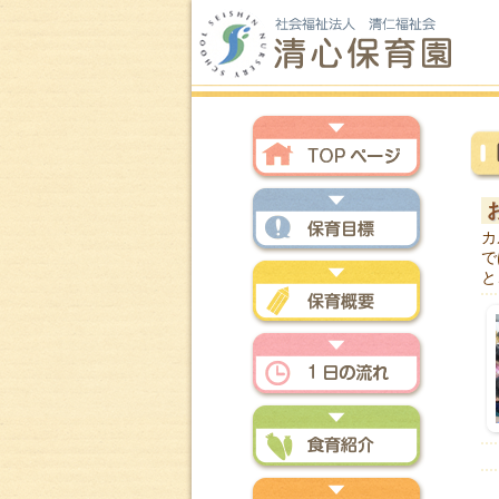
トップページ
カ
で
保育方針
と
保育概要
一日の流れ
食育