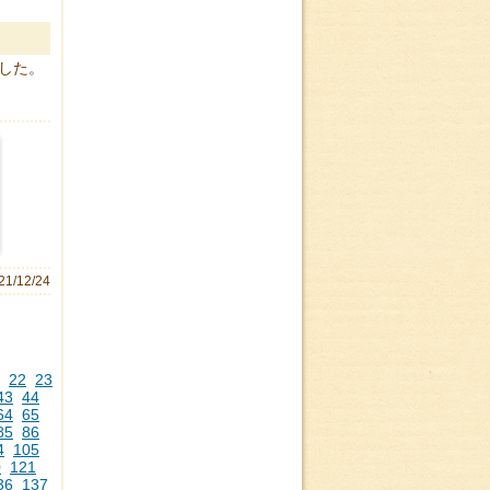
した。
21/12/24
22
23
43
44
64
65
85
86
4
105
0
121
36
137