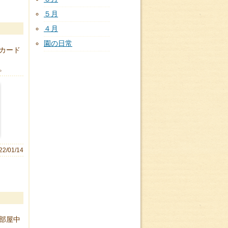
５月
４月
園の日常
カード
。
22/01/14
部屋中