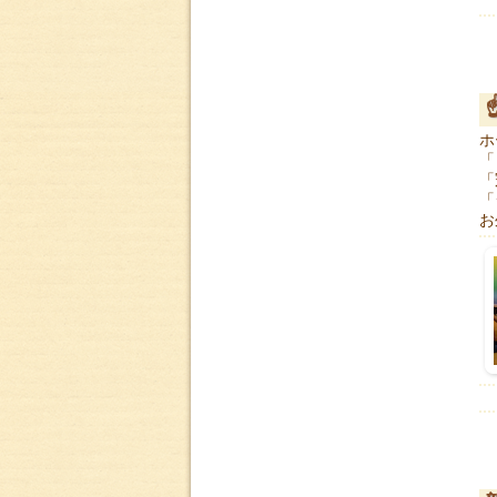
ホ
「
「
「
お