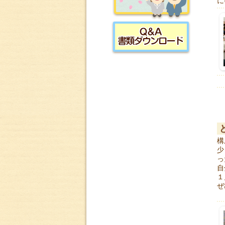
に
採用情報
書類ダウンロード
構
少
っ
自
１
ぜ