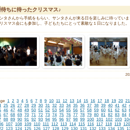
☝待ちに待ったクリスマス♪
ンタさんから手紙をもらい、サンタさんが来る日を楽しみに待っていま
リスマス会にも参加し、子どもたちにとって素敵な１日になりました。
20
age
1
2
3
4
5
6
7
8
9
10
11
12
13
14
15
16
17
18
19
20
21
4
25
26
27
28
29
30
31
32
33
34
35
36
37
38
39
40
41
42
5
46
47
48
49
50
51
52
53
54
55
56
57
58
59
60
61
62
63
6
67
68
69
70
71
72
73
74
75
76
77
78
79
80
81
82
83
84
7
88
89
90
91
92
93
94
95
96
97
98
99
100
101
102
103
10
06
107
108
109
110
111
112
113
114
115
116
117
118
119
12
22
123
124
125
126
127
128
129
130
131
132
133
134
135
1