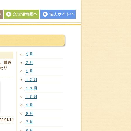
久世保育園
法人サイトへ
３月
。最近
２月
たり
１月
１２月
１１月
１０月
９月
８月
22/01/14
７月
６月