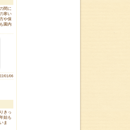
の間に
の寒い
方や保
も園内
22/01/06
りきっ
年始も
いま