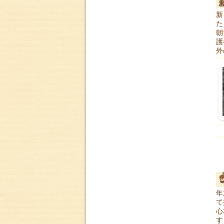
新
た
朝
護
外
年
て
心
す