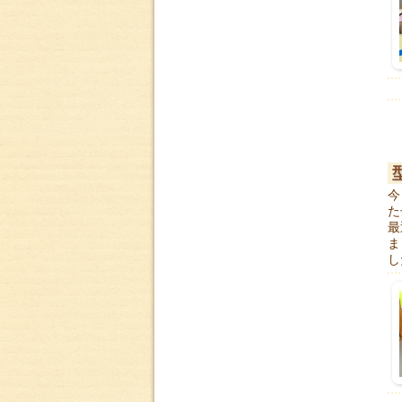
今
た
最
ま
し