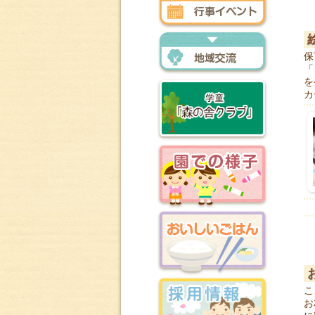
行事イベント
保
「
地域交流
を
カ
森の舎クラブ
園での様子
おいしいごはん
こ
お