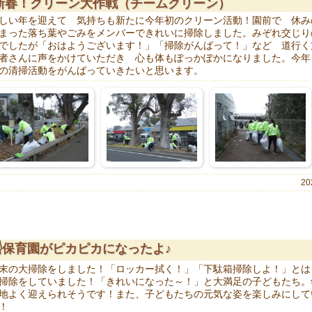
新春！クリーン大作戦（チームクリーン）
しい年を迎えて 気持ちも新たに今年初のクリーン活動！園前で 休み
まった落ち葉やごみをメンバーできれいに掃除しました。みぞれ交じり
でしたが「おはようございます！」「掃除がんばって！」など 道行く
者さんに声をかけていただき 心も体もぽっかぽかになりました。今年
の清掃活動をがんばっていきたいと思います。
20
☝保育園がピカピカになったよ♪
末の大掃除をしました！「ロッカー拭く！」「下駄箱掃除しよ！」とは
掃除をしていました！「きれいになった～！」と大満足の子どもたち。
地よく迎えられそうです！また、子どもたちの元気な姿を楽しみにして
！