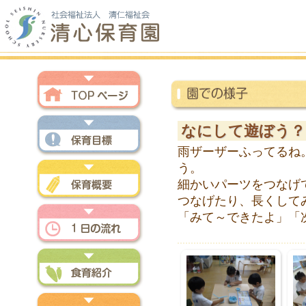
トップページ
なにして遊ぼう？
雨ザーザーふってるね
保育方針
う。
細かいパーツをつなげ
つなげたり、長くして
保育概要
「みて～できたよ」「
一日の流れ
食育