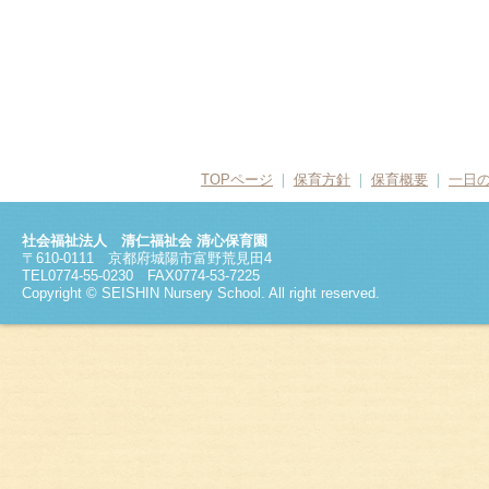
TOPページ
❘
保育方針
❘
保育概要
❘
一日
社会福祉法人 清仁福祉会 清心保育園
〒610-0111 京都府城陽市富野荒見田4
TEL0774-55-0230 FAX0774-53-7225
Copyright © SEISHIN Nursery School. All right reserved.