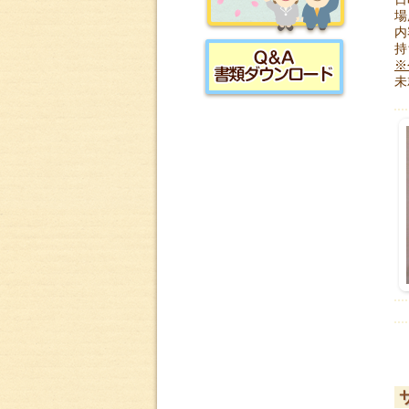
場
内
採用情報
持
※
未
書類ダウンロード