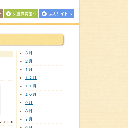
久世保育園
法人サイトへ
３月
２月
１月
１２月
１１月
１０月
９月
８月
７月
25/01/18
６月