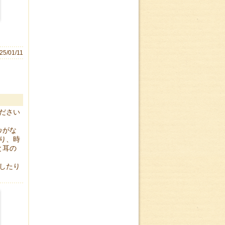
25/01/11
ださい
♪がな
り、時
と耳の
したり