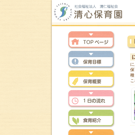
トップページ
に
保
保育方針
種
こ
保育概要
一日の流れ
食育