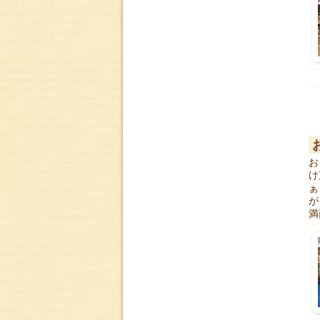
お
け
ぁ
が
満