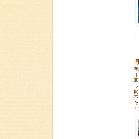
手
ま
耳
っ
間
不
そ
と