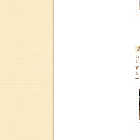
カ
耳
す
友
ー