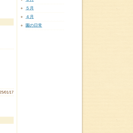
５月
４月
園の日常
25/01/17