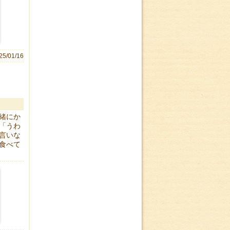
25/01/16
緒にか
「うわ
言いな
食べて