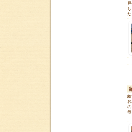
戸
ち
た
給
お
の
毎