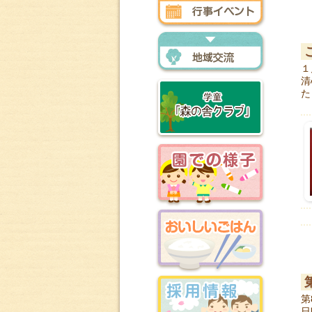
行事イベント
１
地域交流
清
た
森の舎クラブ
園での様子
おいしいごはん
第
日