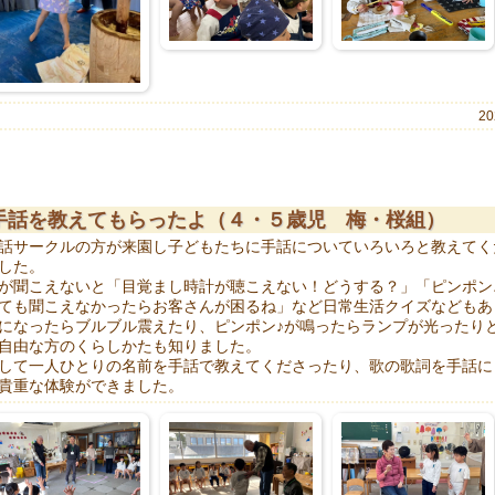
20
手話を教えてもらったよ（４・５歳児 梅・桜組）
話サークルの方が来園し子どもたちに手話についていろいろと教えてく
した。
が聞こえないと「目覚まし時計が聴こえない！どうする？」「ピンポン
ても聞こえなかったらお客さんが困るね」など日常生活クイズなどもあ
になったらブルブル震えたり、ピンポン♪が鳴ったらランプが光ったり
自由な方のくらしかたも知りました。
して一人ひとりの名前を手話で教えてくださったり、歌の歌詞を手話に
貴重な体験ができました。