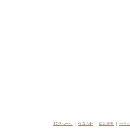
TOPページ
❘
保育方針
❘
保育概要
❘
一日