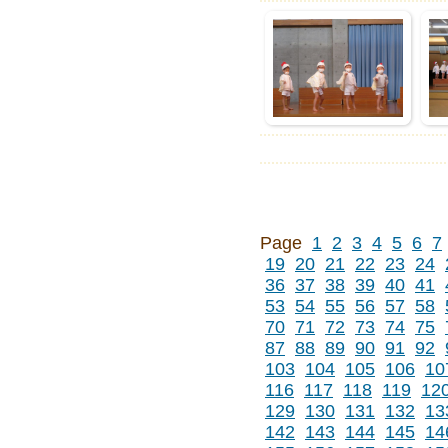
Page
1
2
3
4
5
6
7
19
20
21
22
23
24
36
37
38
39
40
41
53
54
55
56
57
58
70
71
72
73
74
75
87
88
89
90
91
92
103
104
105
106
10
116
117
118
119
12
129
130
131
132
13
142
143
144
145
14