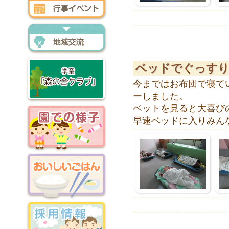
行事イベント
地域交流
ベッドでぐっすり
今まではお布団で寝て
ーしました。
森の舎クラブ
ベットを見ると大喜び
早速ベッドに入りみん
園での様子
おいしいごはん