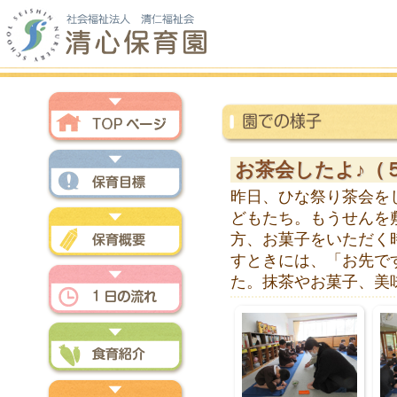
トップページ
お茶会したよ♪（
昨日、ひな祭り茶会を
保育方針
どもたち。もうせんを
方、お菓子をいただく
すときには、「お先で
保育概要
た。抹茶やお菓子、美
一日の流れ
食育