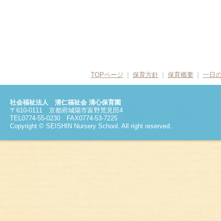
TOPページ
❘
保育方針
❘
保育概要
❘
一日
社会福祉法人 清仁福祉会 清心保育園
〒610-0111 京都府城陽市富野荒見田4
TEL0774-55-0230 FAX0774-53-7225
Copyright © SEISHIN Nursery School. All right reserved.