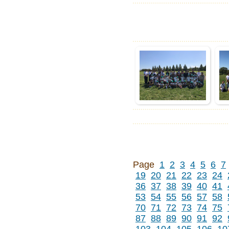
Page
1
2
3
4
5
6
7
19
20
21
22
23
24
36
37
38
39
40
41
53
54
55
56
57
58
70
71
72
73
74
75
87
88
89
90
91
92