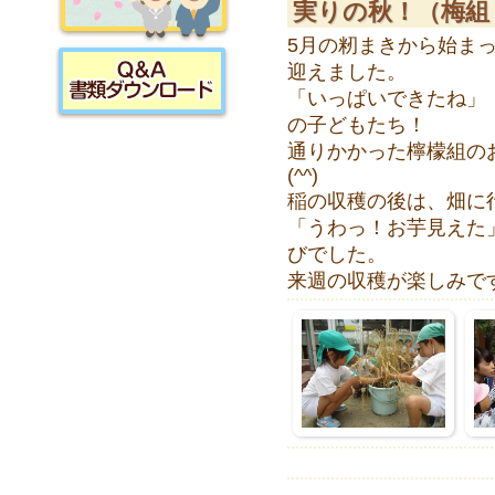
実りの秋！（梅組
5月の籾まきから始まっ
採用情報
迎えました。
「いっぱいできたね」
の子どもたち！
書類ダウンロード
通りかかった檸檬組の
(^^)
稲の収穫の後は、畑に行
「うわっ！お芋見えた
びでした。
来週の収穫が楽しみで