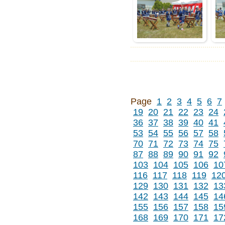
Page
1
2
3
4
5
6
7
19
20
21
22
23
24
36
37
38
39
40
41
53
54
55
56
57
58
70
71
72
73
74
75
87
88
89
90
91
92
103
104
105
106
10
116
117
118
119
12
129
130
131
132
13
142
143
144
145
14
155
156
157
158
15
168
169
170
171
17