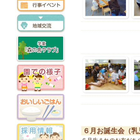
行事イベント
地域交流
森の舎クラブ
園での様子
おいしいごはん
６月お誕生会（乳