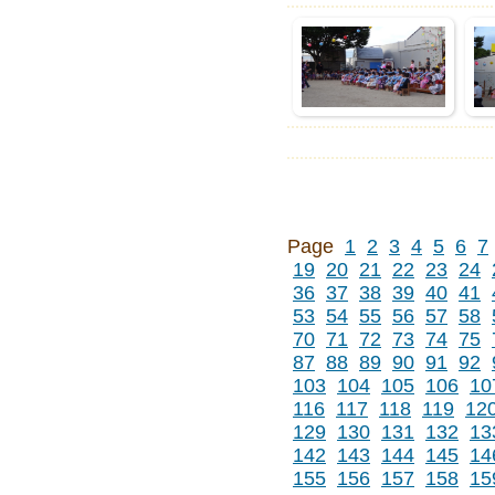
Page
1
2
3
4
5
6
7
19
20
21
22
23
24
36
37
38
39
40
41
53
54
55
56
57
58
70
71
72
73
74
75
87
88
89
90
91
92
103
104
105
106
10
116
117
118
119
12
129
130
131
132
13
142
143
144
145
14
155
156
157
158
15