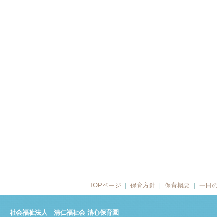
TOPページ
❘
保育方針
❘
保育概要
❘
一日
社会福祉法人 清仁福祉会 清心保育園