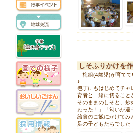
行事イベント
地域交流
森の舎クラブ
しそふりかけを作
梅組(4歳児)が育て
♪
包丁にもはじめてチャ
園での様子
育者と一緒に切ること
そのままのしそと、炒
わった！」「匂いが違
給食のご飯にかけてみ
おいしいごはん
足の子どもたちでした